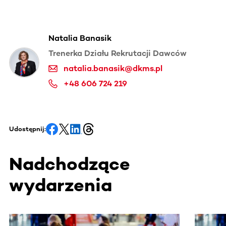
Natalia Banasik
Trenerka Działu Rekrutacji Dawców
natalia.banasik@dkms.pl
+48 606 724 219
Udostępnij:
Nadchodzące
wydarzenia
Ta sekcja zawiera treści przewijane w poziomie. Użyj kl