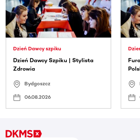
Dzień Dawcy szpiku
Dzie
Dzień Dawcy Szpiku | Stylista
Fura
Zdrowia
Pol
Bydgoszcz
06.08.2026