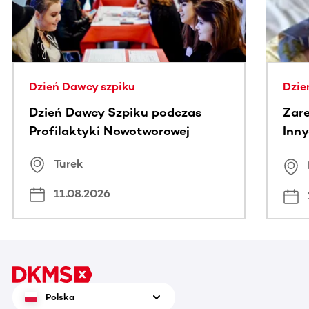
Dzień Dawcy szpiku
Dzie
Dzień Dawcy Szpiku podczas
Zare
Profilaktyki Nowotworowej
Inny
spo
Turek
Bus
11.08.2026
Polska