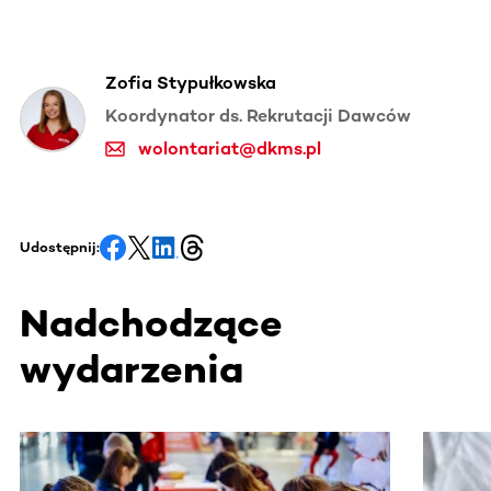
Zofia Stypułkowska
Koordynator ds. Rekrutacji Dawców
wolontariat@dkms.pl
Udostępnij:
Nadchodzące
wydarzenia
Ta sekcja zawiera treści przewijane w poziomie. Użyj kl