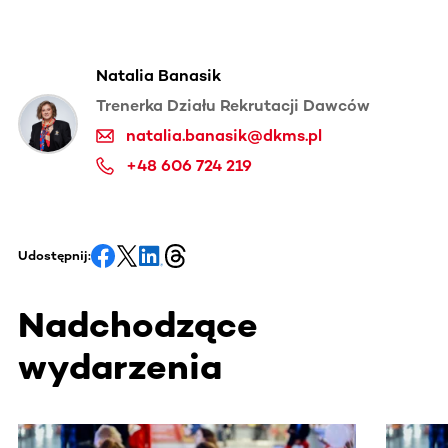
Natalia Banasik
Trenerka Działu Rekrutacji Dawców
natalia.banasik@dkms.pl
+48 606 724 219
Udostępnij:
Nadchodzące
wydarzenia
Ta sekcja zawiera treści przewijane w poziomie. Użyj kl