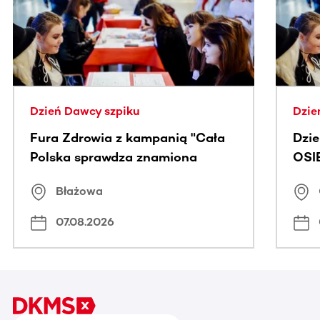
Dzień Dawcy szpiku
Dzie
Fura Zdrowia z kampanią "Cała
Dzi
Polska sprawdza znamiona
OSI
Błażowa
07.08.2026