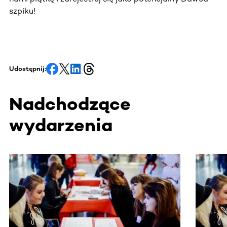
szpiku!
Udostępnij:
Nadchodzące
wydarzenia
Ta sekcja zawiera treści przewijane w poziomie. Użyj kl