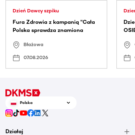
Dzień Dawcy szpiku
Dzie
Fura Zdrowia z kampanią "Cała
Dzi
Polska sprawdza znamiona
OSI
Błażowa
07.08.2026
Polska
Działaj