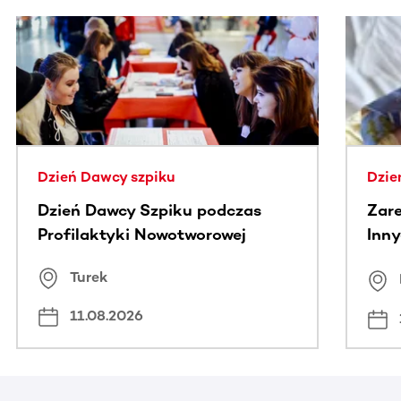
Ta sekcja zawiera treści przewijane w poziomie. Użyj kl
Dzień Dawcy szpiku
Dzie
Dzień Dawcy Szpiku podczas
Zare
Profilaktyki Nowotworowej
Inny
spo
Turek
Bus
11.08.2026