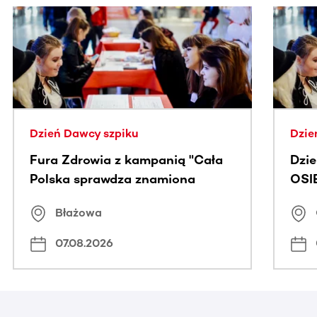
Ta sekcja zawiera treści przewijane w poziomie. Użyj kl
Dzień Dawcy szpiku
Dzie
Fura Zdrowia z kampanią "Cała
Dzi
Polska sprawdza znamiona
OSI
Błażowa
07.08.2026