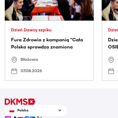
Dzień Dawcy szpiku
Dzie
Fura Zdrowia z kampanią "Cała
Dzi
Polska sprawdza znamiona
OSI
Błażowa
07.08.2026
Polska