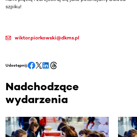
szpiku!
wiktor.piorkowski@dkms.pl
Udostępnij:
Nadchodzące
wydarzenia
Ta sekcja zawiera treści przewijane w poziomie. Użyj kl