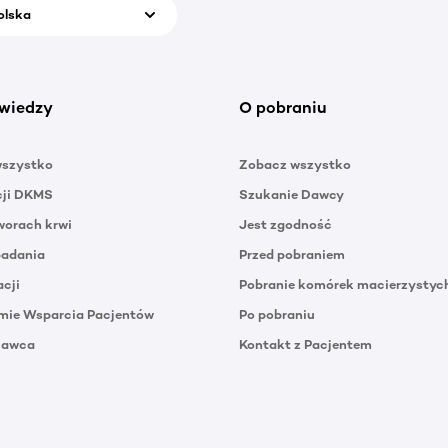
olska
wiedzy
O pobraniu
wszystko
Zobacz wszystko
cji DKMS
Szukanie Dawcy
orach krwi
Jest zgodność
badania
Przed pobraniem
acji
Pobranie komórek macierzystyc
mie Wsparcia Pacjentów
Po pobraniu
Dawca
Kontakt z Pacjentem