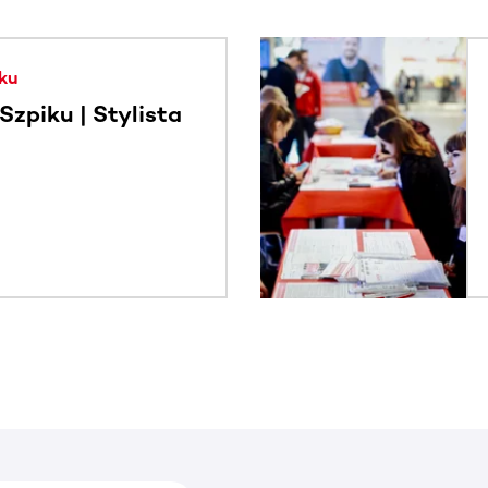
. Użyj klawisza Tab lub przesuń palcem, aby zobaczyć więce
ku
zpiku | Stylista