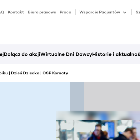
AQ
Kontakt
Biuro prasowe
Praca
Wsparcie Pacjentów
Sz
ej
Dołącz do akcji
Wirtualne Dni Dawcy
Historie i aktualnoś
iku | Dzień Dziecka | OSP Kornaty