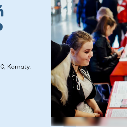
ń
P
0, Kornaty,