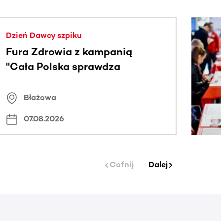
j.
Dzień Dawcy szpiku
Fura Zdrowia z kampanią
"Cała Polska sprawdza
znamiona
Błażowa
07.08.2026
Cofnij
Dalej