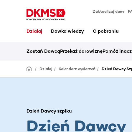
Zaktualizuj dane
F
Działaj
Dawka wiedzy
O pobraniu
Zostań Dawcą
Przekaż darowiznę
Pomóż inacz
Działaj
Kalendarz wydarzeń
Dzień Dawcy Szp
Dzień Dawcy szpiku
Dzień Dawcy