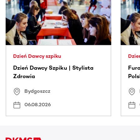
Ta sekcja zawiera treści przewijane w poziomie. Użyj kl
Dzień Dawcy szpiku
Dzie
Dzień Dawcy Szpiku | Stylista
Fura
Zdrowia
Pol
Bydgoszcz
06.08.2026