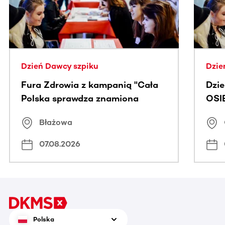
Dzień Dawcy szpiku
Dzie
Fura Zdrowia z kampanią "Cała
Dzi
Polska sprawdza znamiona
OSI
Błażowa
07.08.2026
Polska