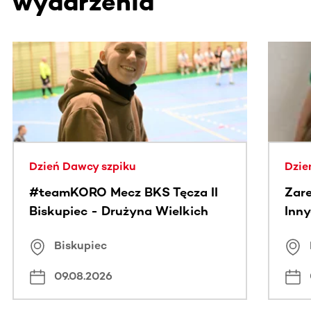
wydarzenia
Ta sekcja zawiera treści przewijane w poziomie. Użyj kl
Dzień Dawcy szpiku
Dzie
#teamKORO Mecz BKS Tęcza II
Zare
Biskupiec - Drużyna Wielkich
Inny
Serc
Puc
Biskupiec
09.08.2026