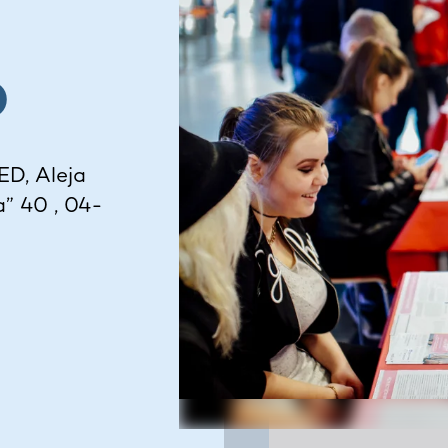
D
D, Aleja
” 40 , 04-