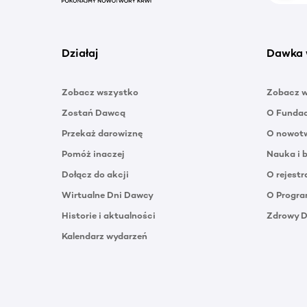
Działaj
Dawka 
Zobacz wszystko
Zobacz 
Zostań Dawcą
O Funda
Przekaż darowiznę
O nowotw
Pomóż inaczej
Nauka i 
Dołącz do akcji
O rejestr
Wirtualne Dni Dawcy
O Progra
Historie i aktualności
Zdrowy 
Kalendarz wydarzeń