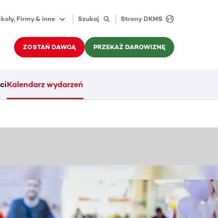
koły, Firmy & inne
Szukaj
Strony DKMS
ZOSTAŃ DAWCĄ
PRZEKAŻ DAROWIZNĘ
ci
Kalendarz wydarzeń