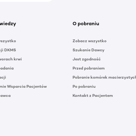
wiedzy
O pobraniu
wszystko
Zobacz wszystko
cji DKMS
Szukanie Dawcy
orach krwi
Jest zgodność
badania
Przed pobraniem
acji
Pobranie komórek macierzystyc
mie Wsparcia Pacjentów
Po pobraniu
Dawca
Kontakt z Pacjentem