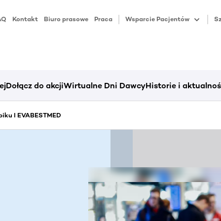
AQ
Kontakt
Biuro prasowe
Praca
Wsparcie Pacjentów
Sz
ej
Dołącz do akcji
Wirtualne Dni Dawcy
Historie i aktualnoś
piku I EVABESTMED