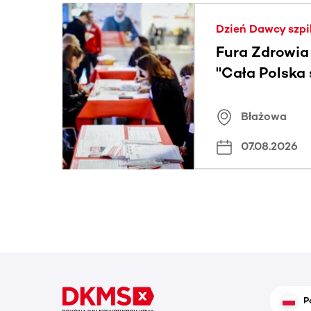
Ta sekcja zawiera treści przewijane w poziomie
Dzień Dawcy szpi
Fura Zdrowia
"Cała Polska
znamiona
Błażowa
07.08.2026
P