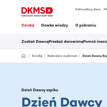
Zaktualizuj dane
F
Działaj
Dawka wiedzy
O pobraniu
Zostań Dawcą
Przekaż darowiznę
Pomóż inacz
Działaj
Kalendarz wydarzeń
Dzień Dawcy Sz
Dzień Dawcy szpiku
Dzień Dawcy