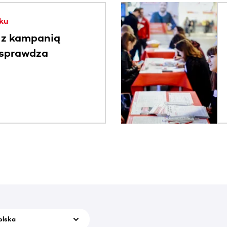
. Użyj klawisza Tab lub przesuń palcem, aby zobaczyć więce
ku
 z kampanią
 sprawdza
olska