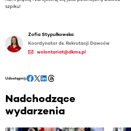
szpiku!
Zofia Stypułkowska
Koordynator ds. Rekrutacji Dawców
wolontariat@dkms.pl
Udostępnij:
Nadchodzące
wydarzenia
Ta sekcja zawiera treści przewijane w poziomie. Użyj kl