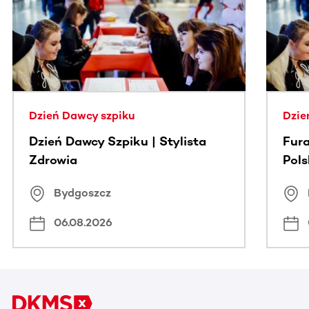
Dzień Dawcy szpiku
Dzie
Dzień Dawcy Szpiku | Stylista
Fura
Zdrowia
Pol
Bydgoszcz
06.08.2026