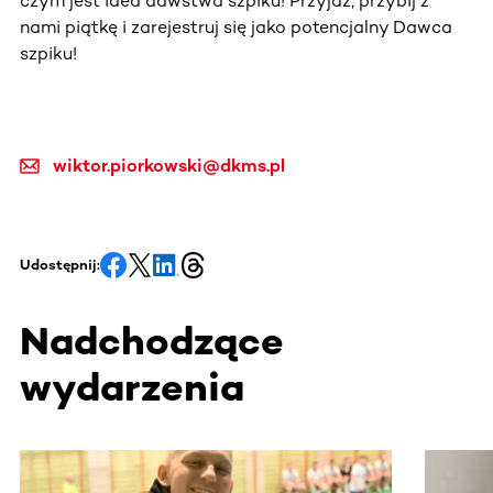
czym jest idea dawstwa szpiku! Przyjdź, przybij z
nami piątkę i zarejestruj się jako potencjalny Dawca
szpiku!
wiktor.piorkowski@dkms.pl
Udostępnij:
Nadchodzące
wydarzenia
Ta sekcja zawiera treści przewijane w poziomie. Użyj kl