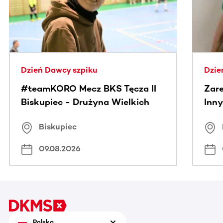
Dzień Dawcy szpiku
Dzie
#teamKORO Mecz BKS Tęcza II
Zare
Biskupiec - Drużyna Wielkich
Inny
Serc
Puc
Biskupiec
09.08.2026
Polska