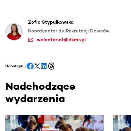
Zofia Stypułkowska
Koordynator ds. Rekrutacji Dawców
wolontariat@dkms.pl
Udostępnij:
Nadchodzące
wydarzenia
Ta sekcja zawiera treści przewijane w poziomie. Użyj kl