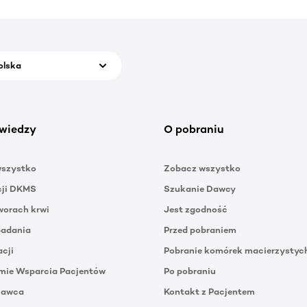
olska
wiedzy
O pobraniu
wszystko
Zobacz wszystko
cji DKMS
Szukanie Dawcy
orach krwi
Jest zgodność
badania
Przed pobraniem
acji
Pobranie komórek macierzystyc
mie Wsparcia Pacjentów
Po pobraniu
Dawca
Kontakt z Pacjentem