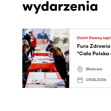
wydarzenia
Ta sekcja zawiera treści przewijane w poziomie
Dzień Dawcy szpi
Fura Zdrowia
"Cała Polska
znamiona
Błażowa
07.08.2026