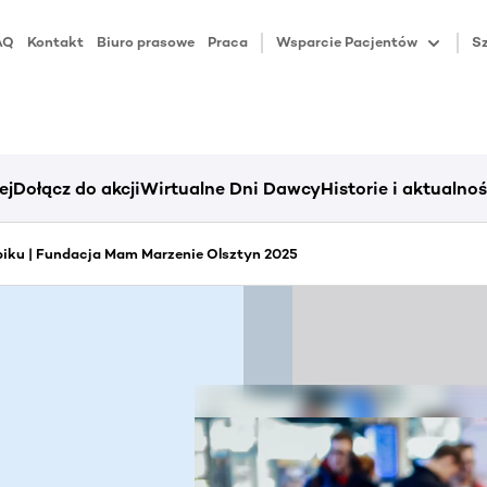
AQ
Kontakt
Biuro prasowe
Praca
Wsparcie Pacjentów
Sz
ej
Dołącz do akcji
Wirtualne Dni Dawcy
Historie i aktualnoś
iku | Fundacja Mam Marzenie Olsztyn 2025