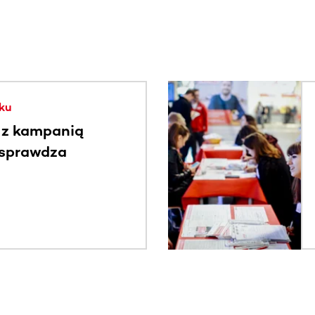
. Użyj klawisza Tab lub przesuń palcem, aby zobaczyć więce
ku
 z kampanią
 sprawdza