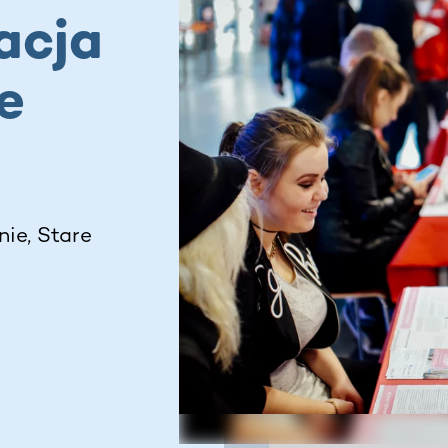
acja
e
ie, Stare