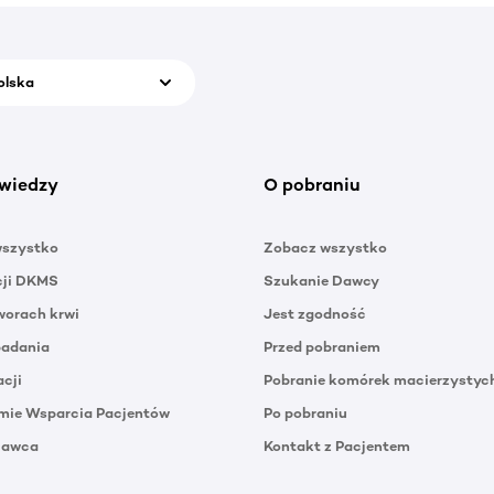
olska
wiedzy
O pobraniu
wszystko
Zobacz wszystko
cji DKMS
Szukanie Dawcy
orach krwi
Jest zgodność
badania
Przed pobraniem
acji
Pobranie komórek macierzystyc
mie Wsparcia Pacjentów
Po pobraniu
Dawca
Kontakt z Pacjentem