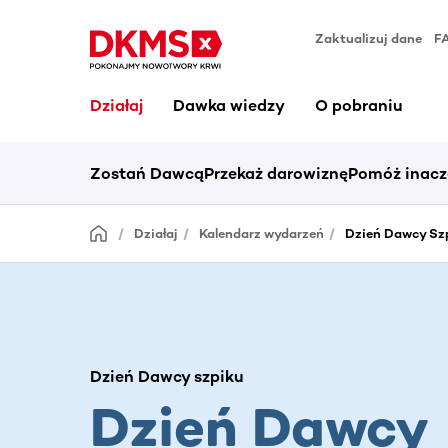
Zaktualizuj dane
F
Działaj
Dawka wiedzy
O pobraniu
Zostań Dawcą
Przekaż darowiznę
Pomóż inacz
Działaj
Kalendarz wydarzeń
Dzień Dawcy Sz
Dzień Dawcy szpiku
Dzień Dawcy