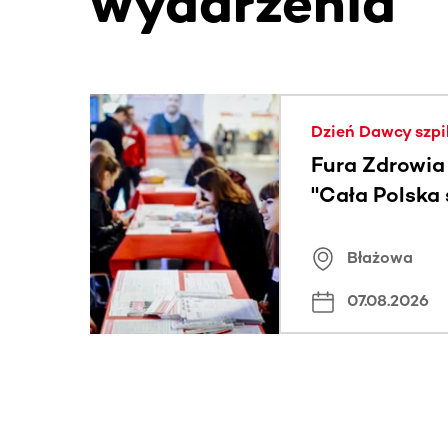
wydarzenia
Ta sekcja zawiera treści przewijane w poziomie
Dzień Dawcy szpi
Fura Zdrowia
"Cała Polska
znamiona
Błażowa
07.08.2026