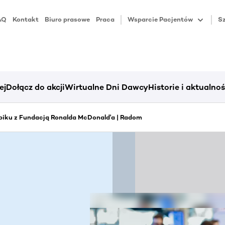
AQ
Kontakt
Biuro prasowe
Praca
Wsparcie Pacjentów
Sz
ej
Dołącz do akcji
Wirtualne Dni Dawcy
Historie i aktualnoś
piku z Fundacją Ronalda McDonald'a | Radom