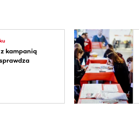
. Użyj klawisza Tab lub przesuń palcem, aby zobaczyć więce
ku
 z kampanią
 sprawdza