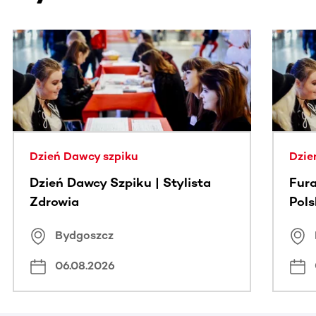
Ta sekcja zawiera treści przewijane w poziomie. Użyj kl
Dzień Dawcy szpiku
Dzie
Dzień Dawcy Szpiku | Stylista
Fura
Zdrowia
Pol
Bydgoszcz
06.08.2026