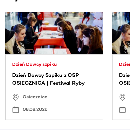
Ta sekcja zawiera treści przewijane w poziomie. Użyj kl
Dzień Dawcy szpiku
Dzie
Dzień Dawcy Szpiku z OSP
Dzi
OSIECZNICA | Festiwal Ryby
OSI
Osiecznica
08.08.2026