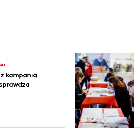
e
. Użyj klawisza Tab lub przesuń palcem, aby zobaczyć więce
ku
 z kampanią
 sprawdza