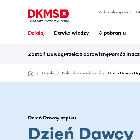
Zaktualizuj dane
F
Działaj
Dawka wiedzy
O pobraniu
Zostań Dawcą
Przekaż darowiznę
Pomóż inacz
Działaj
Kalendarz wydarzeń
Dzień Dawcy Sz
Dzień Dawcy szpiku
Dzień Dawcy