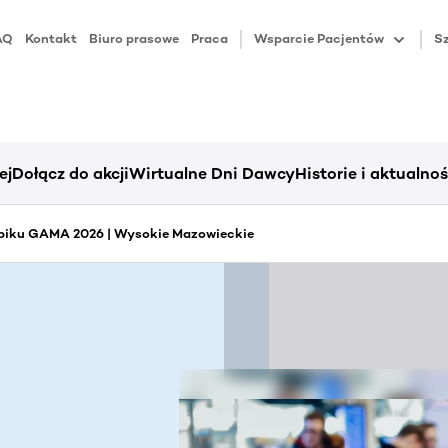
AQ
Kontakt
Biuro prasowe
Praca
Wsparcie Pacjentów
Sz
ej
Dołącz do akcji
Wirtualne Dni Dawcy
Historie i aktualnoś
piku GAMA 2026 | Wysokie Mazowieckie