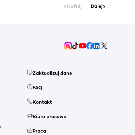
Cofnij
Dalej
Zaktualizuj dane
FAQ
Kontakt
Biuro prasowe
h
Praca