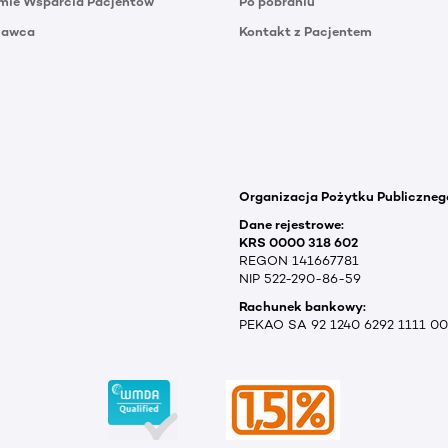
mie Wsparcia Pacjentów
Po pobraniu
Dawca
Kontakt z Pacjentem
Organizacja Pożytku Publiczneg
Dane rejestrowe:
KRS 0000 318 602
REGON 141667781
NIP 522-290-86-59
Rachunek bankowy:
PEKAO SA 92 1240 6292 1111 0