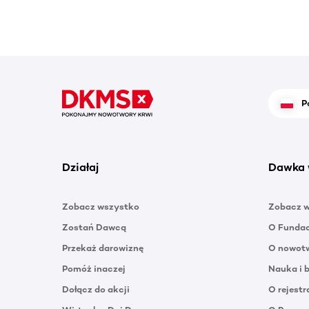
P
Działaj
Dawka 
Zobacz wszystko
Zobacz 
Zostań Dawcą
O Funda
Przekaż darowiznę
O nowotw
Pomóż inaczej
Nauka i 
Dołącz do akcji
O rejestr