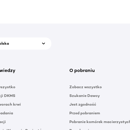
olska
wiedzy
O pobraniu
wszystko
Zobacz wszystko
cji DKMS
Szukanie Dawcy
orach krwi
Jest zgodność
badania
Przed pobraniem
acji
Pobranie komórek macierzystyc