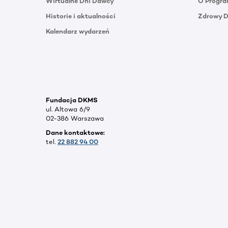
Wirtualne Dni Dawcy
O Progra
Historie i aktualności
Zdrowy 
Kalendarz wydarzeń
Fundacja DKMS
ul. Altowa 6/9
02-386 Warszawa
Dane kontaktowe:
tel.
22 882 94 00