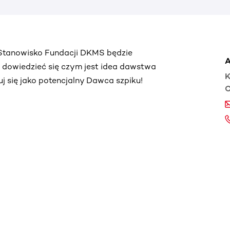
. Stanowisko Fundacji DKMS będzie
A
ą dowiedzieć się czym jest idea dawstwa
K
truj się jako potencjalny Dawca szpiku!
C