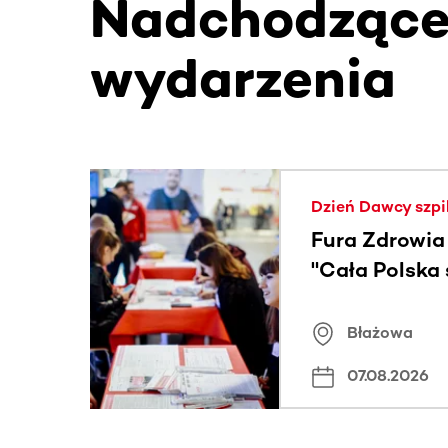
Nadchodząc
wydarzenia
Ta sekcja zawiera treści przewijane w poziomie
Dzień Dawcy szpi
Fura Zdrowia
"Cała Polska
znamiona
Błażowa
07.08.2026