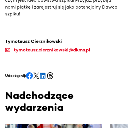
czym jest idea dawstwa szpiku! Przyjdź, przybij z
nami piątkę i zarejestruj się jako potencjalny Dawca
szpiku!
Tymoteusz Cierznikowski
tymoteusz.cierznikowski@dkms.pl
Udostępnij:
Nadchodzące
wydarzenia
Ta sekcja zawiera treści przewijane w poziomie. Użyj kl