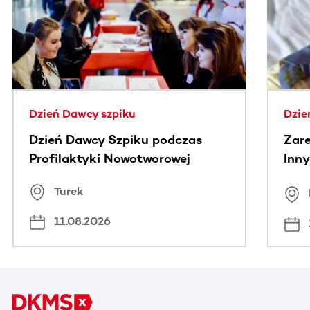
Dzień Dawcy szpiku
Dzie
Dzień Dawcy Szpiku podczas
Zare
Profilaktyki Nowotworowej
Inny
spo
Turek
Bus
11.08.2026