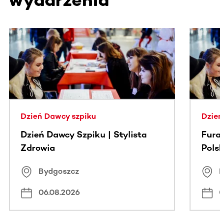
Ta sekcja zawiera treści przewijane w poziomie. Użyj kl
Dzień Dawcy szpiku
Dzie
Dzień Dawcy Szpiku | Stylista
Fura
Zdrowia
Pol
Bydgoszcz
06.08.2026