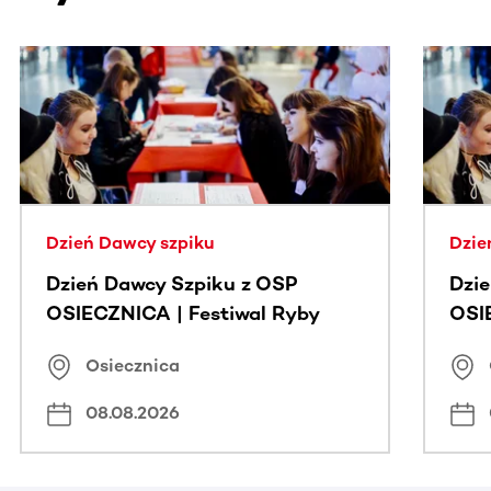
Ta sekcja zawiera treści przewijane w poziomie. Użyj kl
Dzień Dawcy szpiku
Dzie
Dzień Dawcy Szpiku z OSP
Dzi
OSIECZNICA | Festiwal Ryby
OSI
Osiecznica
08.08.2026