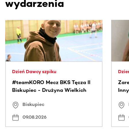
wydarzenia
Ta sekcja zawiera treści przewijane w poziomie. Użyj kl
Dzień Dawcy szpiku
Dzie
#teamKORO Mecz BKS Tęcza II
Zare
Biskupiec - Drużyna Wielkich
Inny
Serc
Puc
Biskupiec
09.08.2026