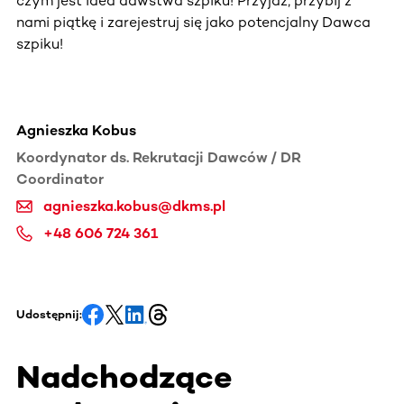
czym jest idea dawstwa szpiku! Przyjdź, przybij z
nami piątkę i zarejestruj się jako potencjalny Dawca
szpiku!
Agnieszka Kobus
Koordynator ds. Rekrutacji Dawców / DR
Coordinator
agnieszka.kobus@dkms.pl
+48 606 724 361
Udostępnij:
Nadchodzące