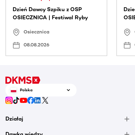
Dzień Dawcy Szpiku z OSP
Dzi
OSIECZNICA | Festiwal Ryby
OSI
Osiecznica
08.08.2026
Polska
Działaj
Dawka wiedzy