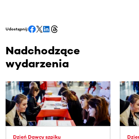
Udostępnij:
Nadchodzące
wydarzenia
Ta sekcja zawiera treści przewijane w poziomie. Użyj kl
Dzień Dawcy szpiku
Dzie