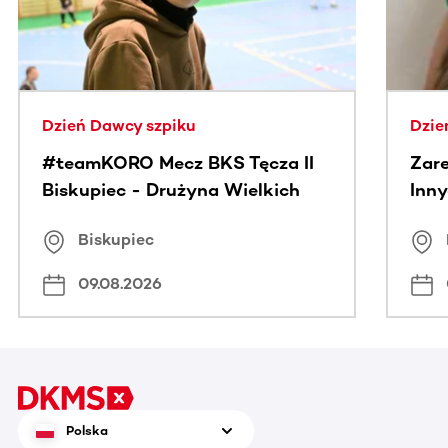
Dzień Dawcy szpiku
Dzie
#teamKORO Mecz BKS Tęcza II
Zare
Biskupiec - Drużyna Wielkich
Inny
Serc
Puc
Biskupiec
09.08.2026
Polska