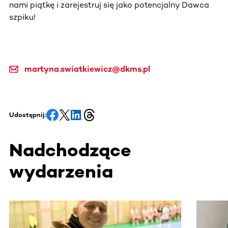
nami piątkę i zarejestruj się jako potencjalny Dawca
szpiku!
martyna.swiatkiewicz@dkms.pl
Udostępnij:
Nadchodzące
wydarzenia
Ta sekcja zawiera treści przewijane w poziomie. Użyj kl