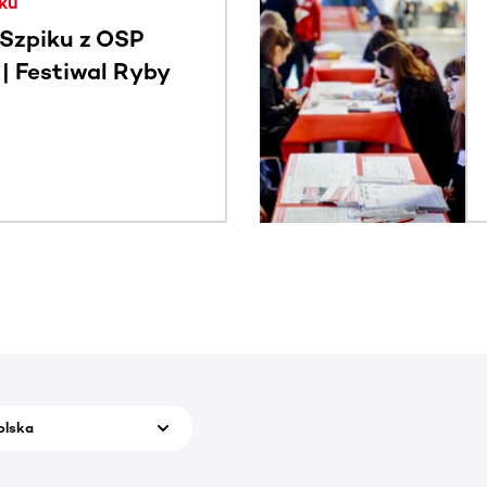
ku
Szpiku z OSP
 Festiwal Ryby
olska