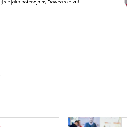
truj się jako potencjalny Dawca szpiku!
e
. Użyj klawisza Tab lub przesuń palcem, aby zobaczyć więce