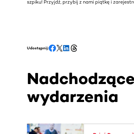
szpiku! Przyjdź, przybij z nami piątkę i zarejes
Udostępnij:
Nadchodząc
wydarzenia
Ta sekcja zawiera treści przewijane w poziomie