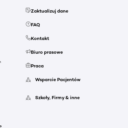
Zaktualizuj dane
FAQ
Kontakt
Biuro prasowe
h
Praca
Wsparcie Pacjentów
Szkoły, Firmy & inne
o