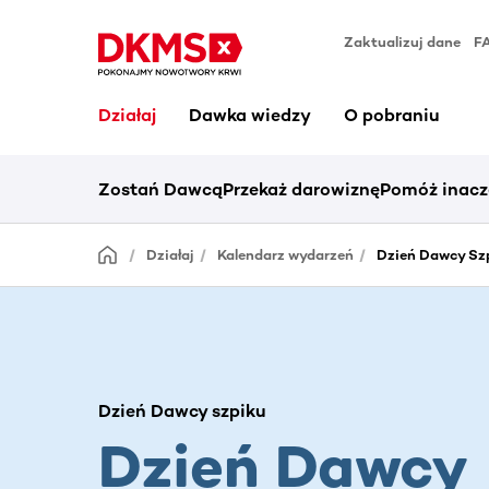
Zaktualizuj dane
F
Działaj
Dawka wiedzy
O pobraniu
Zostań Dawcą
Przekaż darowiznę
Pomóż inacz
Działaj
Kalendarz wydarzeń
Dzień Dawcy Szp
Dzień Dawcy szpiku
Dzień Dawcy