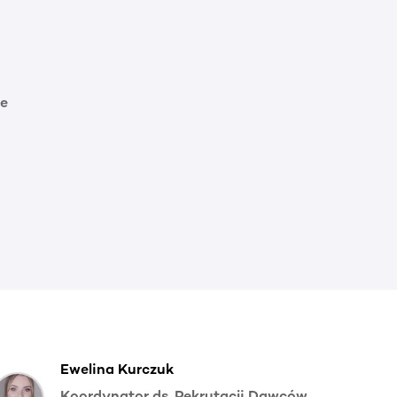
e
Ewelina Kurczuk
Koordynator ds. Rekrutacji Dawców