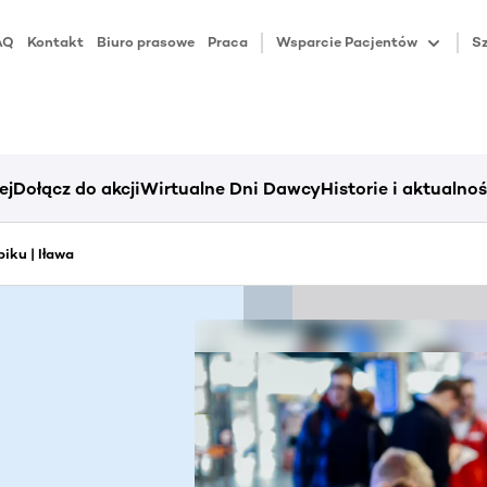
AQ
Kontakt
Biuro prasowe
Praca
Wsparcie Pacjentów
Sz
ej
Dołącz do akcji
Wirtualne Dni Dawcy
Historie i aktualnoś
iku | Iława