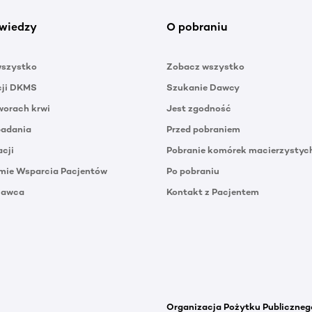
wiedzy
O pobraniu
wszystko
Zobacz wszystko
cji DKMS
Szukanie Dawcy
orach krwi
Jest zgodność
badania
Przed pobraniem
acji
Pobranie komórek macierzystyc
mie Wsparcia Pacjentów
Po pobraniu
Dawca
Kontakt z Pacjentem
Organizacja Pożytku Publiczneg