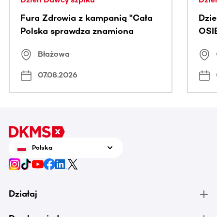
Fura Zdrowia z kampanią "Cała
Dzi
Polska sprawdza znamiona
OSI
Błażowa
07.08.2026
Polska
Działaj