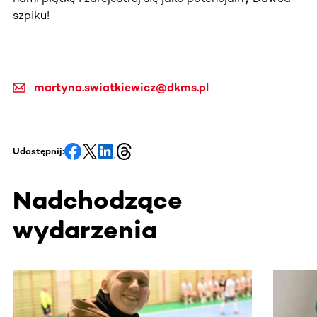
szpiku!
martyna.swiatkiewicz@dkms.pl
Udostępnij:
Nadchodzące
wydarzenia
Ta sekcja zawiera treści przewijane w poziomie. Użyj kl