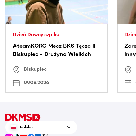
Dzień Dawcy szpiku
Dzie
#teamKORO Mecz BKS Tęcza II
Zare
Biskupiec - Drużyna Wielkich
Inny
Serc
Puc
Biskupiec
09.08.2026
Polska