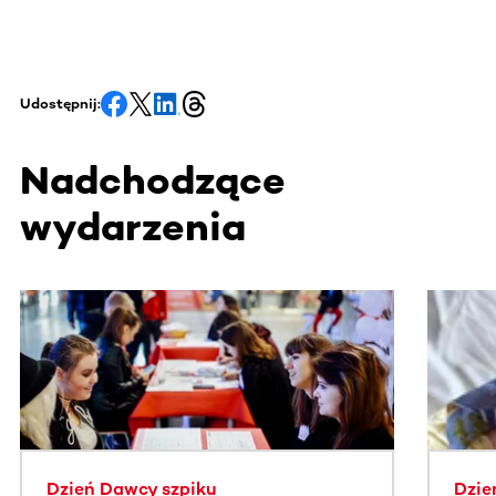
Udostępnij:
Nadchodzące
wydarzenia
Ta sekcja zawiera treści przewijane w poziomie. Użyj kl
Dzień Dawcy szpiku
Dzie