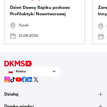
Dzień Dawcy Szpiku podczas
Zare
Profilaktyki Nowotworowej
Inny
spo
Turek
Bus
11.08.2026
Polska
Działaj
Dawka wiedzy