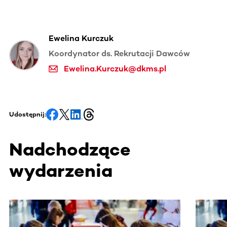
Ewelina Kurczuk
Koordynator ds. Rekrutacji Dawców
Ewelina.Kurczuk@dkms.pl
Udostępnij:
Nadchodzące
wydarzenia
Ta sekcja zawiera treści przewijane w poziomie. Użyj kl