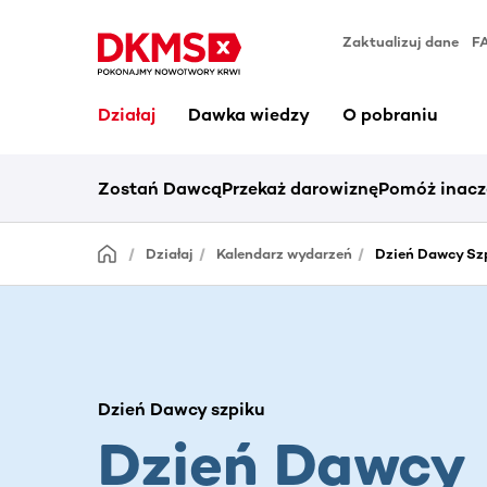
Zaktualizuj dane
F
Działaj
Dawka wiedzy
O pobraniu
Zostań Dawcą
Przekaż darowiznę
Pomóż inacz
Działaj
Kalendarz wydarzeń
Dzień Dawcy Szp
Dzień Dawcy szpiku
Dzień Dawcy