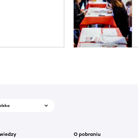
olska
wiedzy
O pobraniu