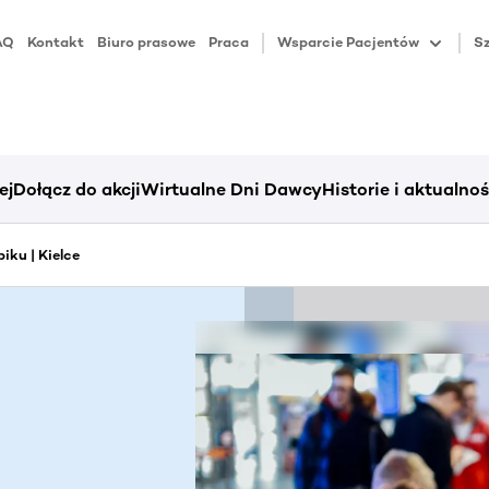
AQ
Kontakt
Biuro prasowe
Praca
Wsparcie Pacjentów
Sz
ej
Dołącz do akcji
Wirtualne Dni Dawcy
Historie i aktualnoś
iku | Kielce