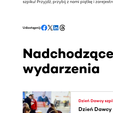
szpiku! Przyjdź, przybij z nami piątkę i zarejes
Udostępnij:
Nadchodząc
wydarzenia
Ta sekcja zawiera treści przewijane w poziomie
Dzień Dawcy szpi
Dzień Dawcy S