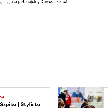
truj się jako potencjalny Dawca szpiku!
e
. Użyj klawisza Tab lub przesuń palcem, aby zobaczyć więce
ku
zpiku | Stylista