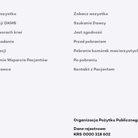
wszystko
Zobacz wszystko
cji DKMS
Szukanie Dawcy
orach krwi
Jest zgodność
badania
Przed pobraniem
acji
Pobranie komórek macierzystyc
mie Wsparcia Pacjentów
Po pobraniu
Dawca
Kontakt z Pacjentem
Organizacja Pożytku Publiczneg
Dane rejestrowe:
KRS 0000 318 602