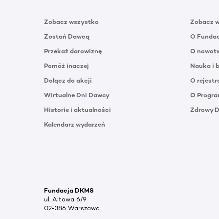
Zobacz wszystko
Zobacz 
Zostań Dawcą
O Funda
Przekaż darowiznę
O nowotw
Pomóż inaczej
Nauka i 
Dołącz do akcji
O rejestr
Wirtualne Dni Dawcy
O Progra
Historie i aktualności
Zdrowy 
Kalendarz wydarzeń
Fundacja DKMS
ul. Altowa 6/9
02-386 Warszawa