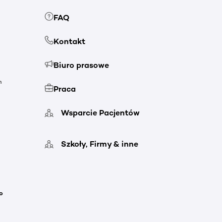
FAQ
Kontakt
Biuro prasowe
h
Praca
Wsparcie Pacjentów
Szkoły, Firmy & inne
o