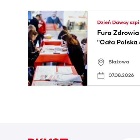
Ta sekcja zawiera treści przewijane w poziomie
Dzień Dawcy szpi
Fura Zdrowia
"Cała Polska
znamiona
Błażowa
07.08.2026