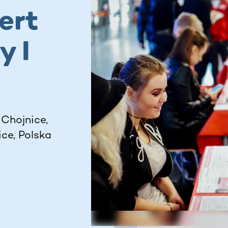
ert
 I
Chojnice,
ce, Polska