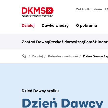
Zaktualizuj dane
F
Działaj
Dawka wiedzy
O pobraniu
Zostań Dawcą
Przekaż darowiznę
Pomóż inacz
Działaj
Kalendarz wydarzeń
Dzień Dawcy Szp
Dzień Dawcy szpiku
Dzień Dawcy