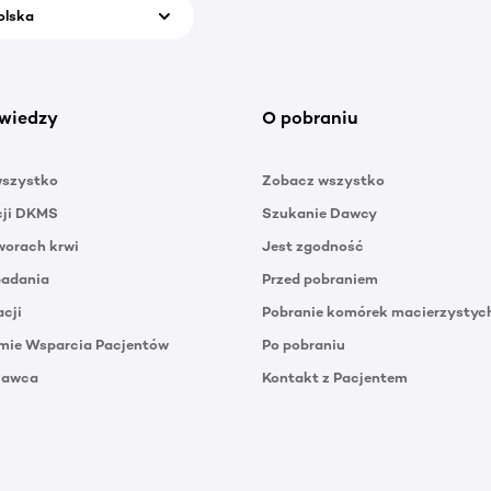
olska
wiedzy
O pobraniu
wszystko
Zobacz wszystko
cji DKMS
Szukanie Dawcy
orach krwi
Jest zgodność
badania
Przed pobraniem
acji
Pobranie komórek macierzystyc
mie Wsparcia Pacjentów
Po pobraniu
Dawca
Kontakt z Pacjentem