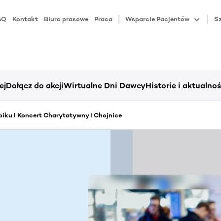
AQ
Kontakt
Biuro prasowe
Praca
Wsparcie Pacjentów
Sz
ej
Dołącz do akcji
Wirtualne Dni Dawcy
Historie i aktualnoś
iku I Koncert Charytatywny I Chojnice