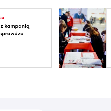
. Użyj klawisza Tab lub przesuń palcem, aby zobaczyć więce
ku
 z kampanią
 sprawdza