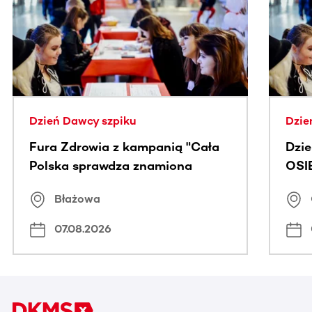
Ta sekcja zawiera treści przewijane w poziomie. Użyj kl
Dzień Dawcy szpiku
Dzie
Fura Zdrowia z kampanią "Cała
Dzi
Polska sprawdza znamiona
OSI
Błażowa
07.08.2026