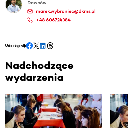
Dawców
marek.wybraniec@dkms.pl
+48 606724384
Udostępnij:
Nadchodzące
wydarzenia
Ta sekcja zawiera treści przewijane w poziomie. Użyj kl