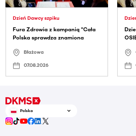
Dzień Dawcy szpiku
Dzie
Fura Zdrowia z kampanią "Cała
Dzi
Polska sprawdza znamiona
OSI
Błażowa
07.08.2026
Polska