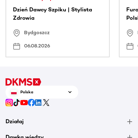
Dzień Dawcy Szpiku | Stylista
Fura
Zdrowia
Pol
Bydgoszcz
06.08.2026
Polska
Działaj
Dawka wiedzy