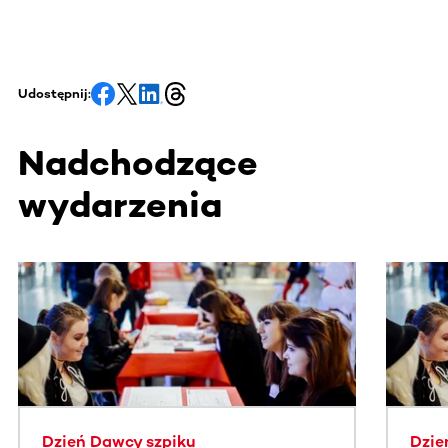
Udostępnij:
Nadchodzące
wydarzenia
Ta sekcja zawiera treści przewijane w poziomie. Użyj kl
Dzień Dawcy szpiku
Dzie