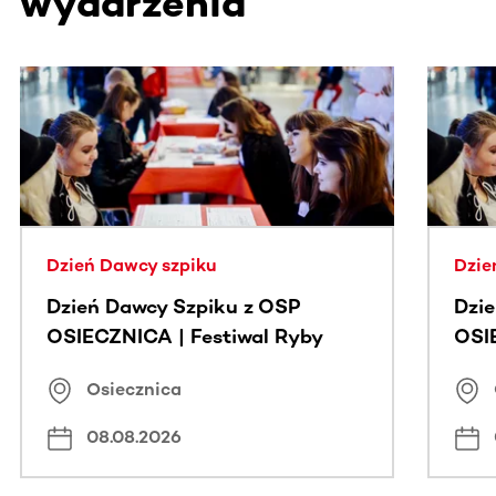
wydarzenia
Ta sekcja zawiera treści przewijane w poziomie. Użyj kl
Dzień Dawcy szpiku
Dzie
Dzień Dawcy Szpiku z OSP
Dzi
OSIECZNICA | Festiwal Ryby
OSI
Osiecznica
08.08.2026