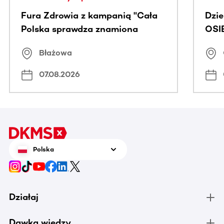
Fura Zdrowia z kampanią "Cała
Dzi
Polska sprawdza znamiona
OSI
Błażowa
07.08.2026
Polska
Działaj
Dawka wiedzy