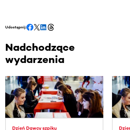
Udostępnij:
Nadchodzące
wydarzenia
Ta sekcja zawiera treści przewijane w poziomie. Użyj kl
Dzień Dawcy szpiku
Dzie