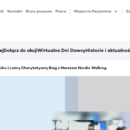
AQ
Kontakt
Biuro prasowe
Praca
Wsparcie Pacjentów
Sz
ej
Dołącz do akcji
Wirtualne Dni Dawcy
Historie i aktualnoś
iku | Leśny Charytatywny Bieg z Marszem Nordic Walking