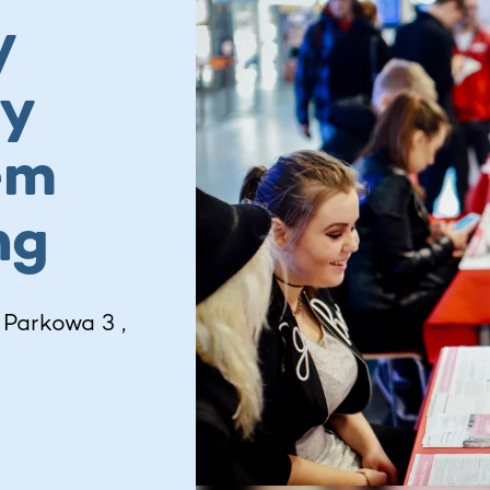
y
y
em
ng
 Parkowa 3 ,