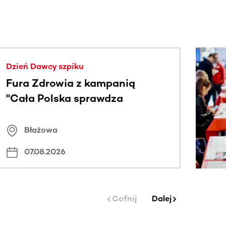
j.
Dzień Dawcy szpiku
Fura Zdrowia z kampanią
"Cała Polska sprawdza
znamiona
Błażowa
07.08.2026
Cofnij
Dalej