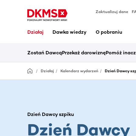
Zaktualizuj dane
F
Działaj
Dawka wiedzy
O pobraniu
Zostań Dawcą
Przekaż darowiznę
Pomóż inacz
Działaj
Kalendarz wydarzeń
Dzień Dawcy szp
Dzień Dawcy szpiku
Dzień Dawcy