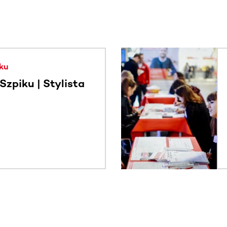
. Użyj klawisza Tab lub przesuń palcem, aby zobaczyć więce
ku
zpiku | Stylista