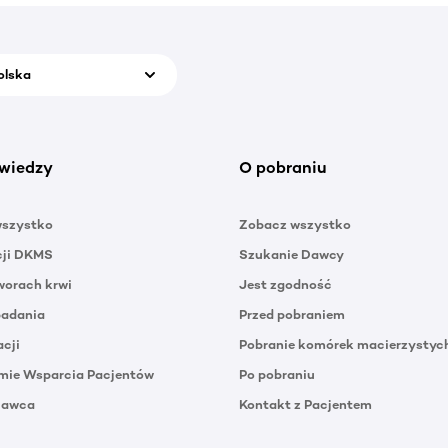
olska
wiedzy
O pobraniu
wszystko
Zobacz wszystko
cji DKMS
Szukanie Dawcy
orach krwi
Jest zgodność
badania
Przed pobraniem
acji
Pobranie komórek macierzystyc
mie Wsparcia Pacjentów
Po pobraniu
Dawca
Kontakt z Pacjentem