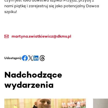
czym jest idea dawstwa szpiku! Przyjdź, przybij z
nami piątkę i zarejestruj się jako potencjalny Dawca
szpiku!
martyna.swiatkiewicz@dkms.pl
Udostępnij:
Nadchodzące
wydarzenia
Ta sekcja zawiera treści przewijane w poziomie. Użyj kl