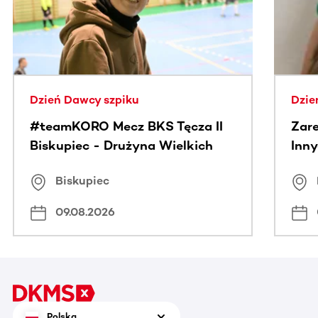
Dzień Dawcy szpiku
Dzie
#teamKORO Mecz BKS Tęcza II
Zare
Biskupiec - Drużyna Wielkich
Inny
Serc
Puc
Biskupiec
09.08.2026
Polska