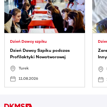
Ta sekcja zawiera treści przewijane w poziomie. Użyj kl
Dzień Dawcy szpiku
Dzie
Dzień Dawcy Szpiku podczas
Zare
Profilaktyki Nowotworowej
Inny
spo
Turek
Bus
11.08.2026