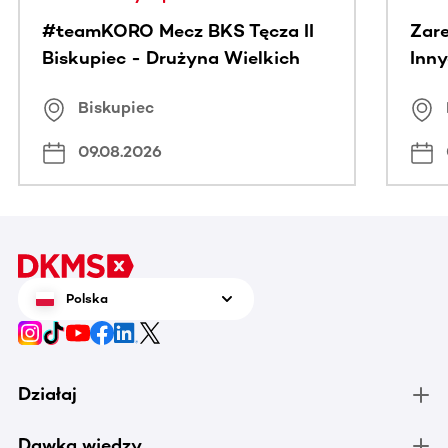
#teamKORO Mecz BKS Tęcza II
Zare
Biskupiec - Drużyna Wielkich
Inny
Serc
Puc
Biskupiec
09.08.2026
Polska
Działaj
Dawka wiedzy