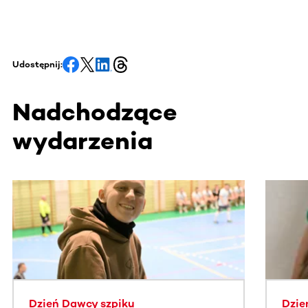
Udostępnij:
Nadchodzące
wydarzenia
Ta sekcja zawiera treści przewijane w poziomie. Użyj kl
Dzień Dawcy szpiku
Dzie