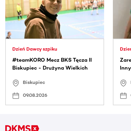
Dzień Dawcy szpiku
Dzie
#teamKORO Mecz BKS Tęcza II
Zare
Biskupiec - Drużyna Wielkich
Inny
Serc
Puc
Biskupiec
09.08.2026