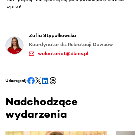
szpiku!
Zofia Stypułkowska
Koordynator ds. Rekrutacji Dawców
wolontariat@dkms.pl
Udostępnij:
Nadchodzące
wydarzenia
Ta sekcja zawiera treści przewijane w poziomie. Użyj kl