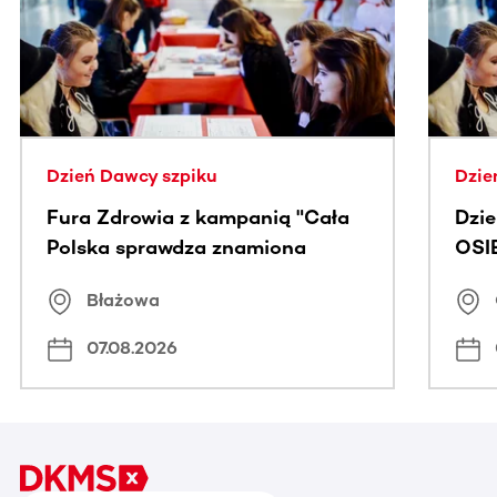
Dzień Dawcy szpiku
Dzie
Fura Zdrowia z kampanią "Cała
Dzi
Polska sprawdza znamiona
OSI
Błażowa
07.08.2026