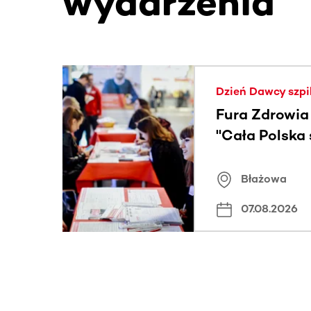
wydarzenia
Ta sekcja zawiera treści przewijane w poziomie
Dzień Dawcy szpi
Fura Zdrowia
"Cała Polska
znamiona
Błażowa
07.08.2026