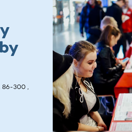
y
by
, 86-300 ,