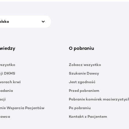
olska
wiedzy
O pobraniu
wszystko
Zobacz wszystko
cji DKMS
Szukanie Dawcy
orach krwi
Jest zgodność
badania
Przed pobraniem
acji
Pobranie komórek macierzystyc
mie Wsparcia Pacjentów
Po pobraniu
Dawca
Kontakt z Pacjentem