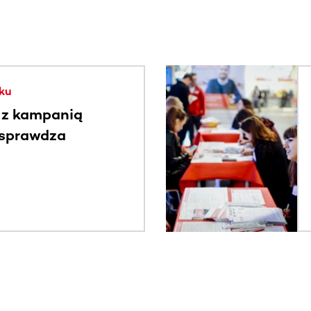
. Użyj klawisza Tab lub przesuń palcem, aby zobaczyć więce
ku
 z kampanią
 sprawdza