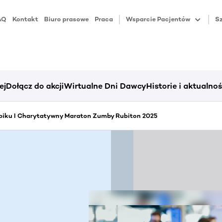
AQ
Kontakt
Biuro prasowe
Praca
Wsparcie Pacjentów
Sz
ej
Dołącz do akcji
Wirtualne Dni Dawcy
Historie i aktualnoś
piku I Charytatywny Maraton Zumby Rubiton 2025