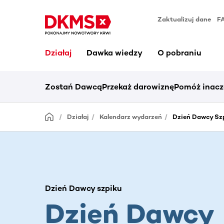
Zaktualizuj dane
F
Działaj
Dawka wiedzy
O pobraniu
Zostań Dawcą
Przekaż darowiznę
Pomóż inacz
Działaj
Kalendarz wydarzeń
Dzień Dawcy Sz
Dzień Dawcy szpiku
Dzień Dawcy