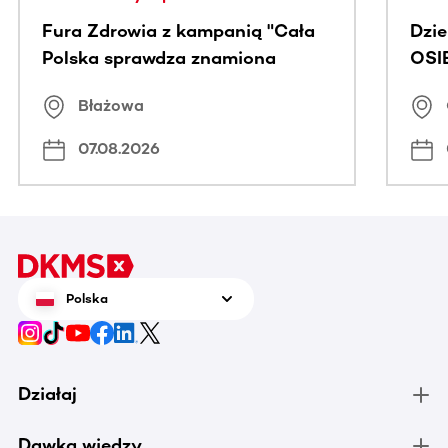
Fura Zdrowia z kampanią "Cała
Dzi
Polska sprawdza znamiona
OSI
Błażowa
07.08.2026
Polska
Działaj
Dawka wiedzy