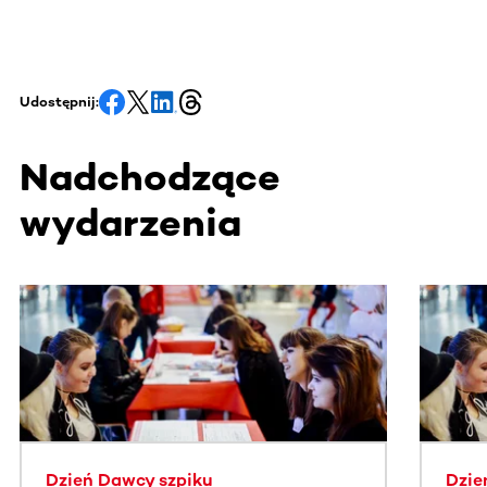
Udostępnij:
Nadchodzące
wydarzenia
Ta sekcja zawiera treści przewijane w poziomie. Użyj kl
Dzień Dawcy szpiku
Dzie