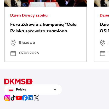
Dzień Dawcy szpiku
Dzie
Fura Zdrowia z kampanią "Cała
Dzi
Polska sprawdza znamiona
OSI
Błażowa
07.08.2026
Polska