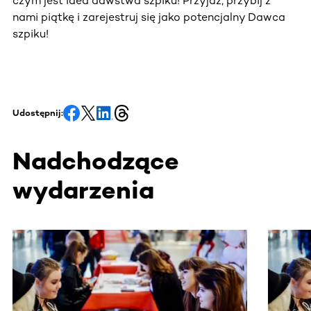
czym jest idea dawstwa szpiku! Przyjdź, przybij z
nami piątkę i zarejestruj się jako potencjalny Dawca
szpiku!
Udostępnij:
Nadchodzące
wydarzenia
Ta sekcja zawiera treści przewijane w poziomie. Użyj kl