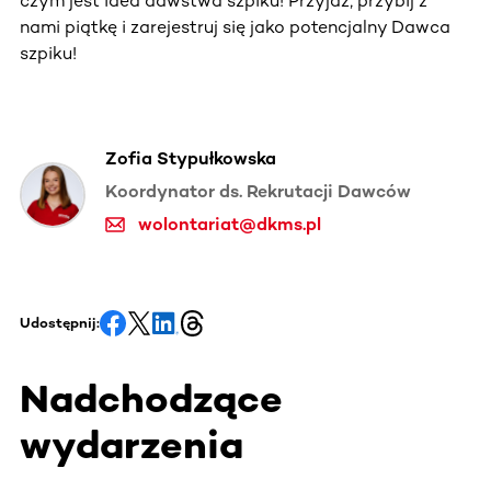
czym jest idea dawstwa szpiku! Przyjdź, przybij z
nami piątkę i zarejestruj się jako potencjalny Dawca
szpiku!
Zofia Stypułkowska
Koordynator ds. Rekrutacji Dawców
wolontariat@dkms.pl
Udostępnij:
Nadchodzące
wydarzenia