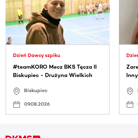
Ta sekcja zawiera treści przewijane w poziomie. Użyj kl
Dzień Dawcy szpiku
Dzie
#teamKORO Mecz BKS Tęcza II
Zare
Biskupiec - Drużyna Wielkich
Inny
Serc
Puc
Biskupiec
09.08.2026