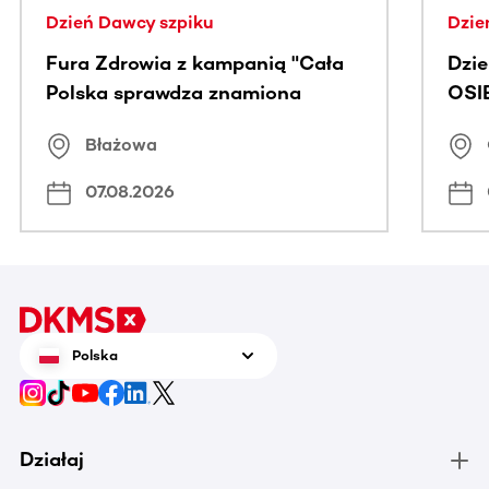
Dzień Dawcy szpiku
Dzie
Fura Zdrowia z kampanią "Cała
Dzi
Polska sprawdza znamiona
OSI
Błażowa
07.08.2026
Polska
Działaj