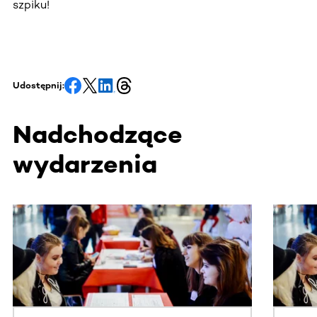
szpiku!
Udostępnij:
Nadchodzące
wydarzenia
Ta sekcja zawiera treści przewijane w poziomie. Użyj kl